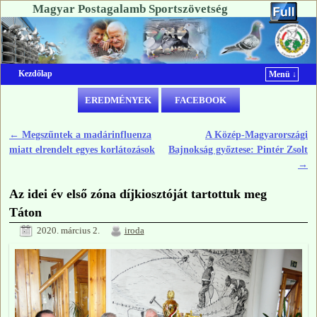
Magyar Postagalamb Sportszövetség
Kezdőlap
Menü ↓
Ugrás a főtartalomra
Ugrás a másodlagos tartalomra
EREDMÉNYEK
FACEBOOK
←
Megszűntek a madárinfluenza
A Közép-Magyarországi
Bejegyzés navigáció
miatt elrendelt egyes korlátozások
Bajnokság győztese: Pintér Zsolt
→
Az idei év első zóna díjkiosztóját tartottuk meg
Táton
2020. március 2.
iroda