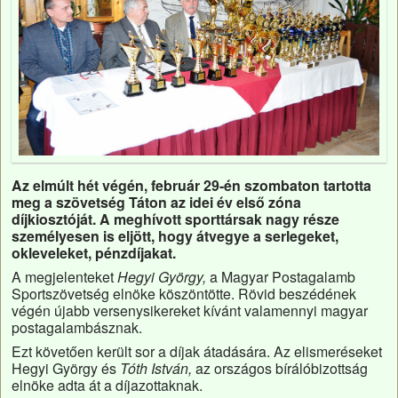
Az elmúlt hét végén, február 29-én szombaton tartotta
meg a szövetség Táton az idei év első zóna
díjkiosztóját. A meghívott sporttársak nagy része
személyesen is eljött, hogy átvegye a serlegeket,
okleveleket, pénzdíjakat.
A megjelenteket
Hegyi György,
a Magyar Postagalamb
Sportszövetség elnöke köszöntötte. Rövid beszédének
végén újabb versenysikereket kívánt valamennyi magyar
postagalambásznak.
Ezt követően került sor a díjak átadására. Az elismeréseket
Hegyi György és
Tóth István,
az országos bírálóbizottság
elnöke adta át a díjazottaknak.