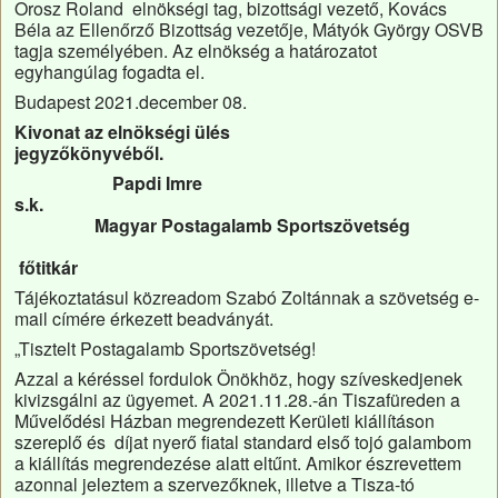
Orosz Roland elnökségi tag, bizottsági vezető, Kovács
Béla az Ellenőrző Bizottság vezetője, Mátyók György OSVB
tagja személyében. Az elnökség a határozatot
egyhangúlag fogadta el.
Budapest 2021.december 08.
Kivonat az elnökségi ülés
jegyzőkönyvéből.
Papdi Imre
s.k.
Magyar Postagalamb Sportszövetség
főtitkár
Tájékoztatásul közreadom Szabó Zoltánnak a szövetség e-
mail címére érkezett beadványát.
„Tisztelt Postagalamb Sportszövetség!
Azzal a kéréssel fordulok Önökhöz, hogy szíveskedjenek
kivizsgálni az ügyemet. A 2021.11.28.-án Tiszafüreden a
Művelődési Házban megrendezett Kerületi kiállításon
szereplő és díjat nyerő fiatal standard első tojó galambom
a kiállítás megrendezése alatt eltűnt. Amikor észrevettem
azonnal jeleztem a szervezőknek, illetve a Tisza-tó