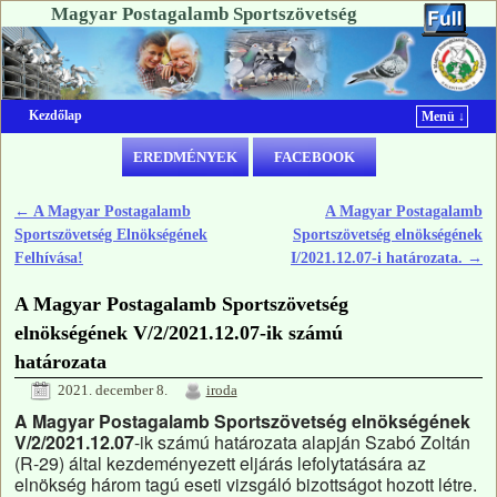
Magyar Postagalamb Sportszövetség
Kezdőlap
Menü ↓
Ugrás a főtartalomra
Ugrás a másodlagos tartalomra
EREDMÉNYEK
FACEBOOK
←
A Magyar Postagalamb
A Magyar Postagalamb
Bejegyzés navigáció
Sportszövetség Elnökségének
Sportszövetség elnökségének
Felhívása!
I/2021.12.07-i határozata.
→
A Magyar Postagalamb Sportszövetség
elnökségének V/2/2021.12.07-ik számú
határozata
2021. december 8.
iroda
A Magyar Postagalamb Sportszövetség elnökségének
V/2/2021.12.07
-ik számú határozata alapján Szabó Zoltán
(R-29) által kezdeményezett eljárás lefolytatására az
elnökség három tagú eseti vizsgáló bizottságot hozott létre.