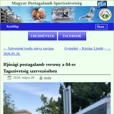
Magyar Postagalamb Sportszövetség
Kezdőlap
Menü ↓
Ugrás a főtartalomra
Ugrás a másodlagos tartalomra
EREDMÉNYEK
FACEBOOK
←
Szövetségi iroda zárva tartása
Gyászhír – Kárász László –
→
Bejegyzés navigáció
2026.05.26.
Ifjúsági postagalamb verseny a 04-es
Tagszövetség szervezésében
2026. május 26.
iroda
Videólejátszó