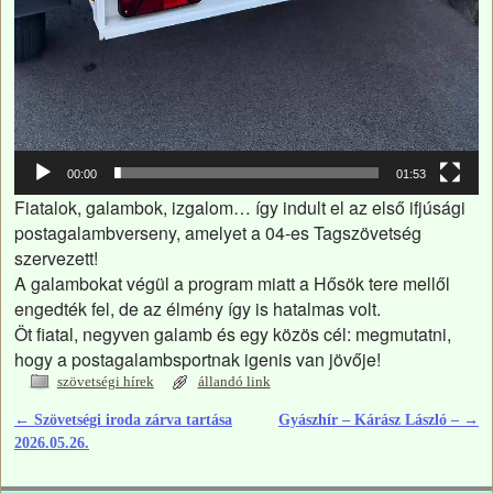
00:00
01:53
Fiatalok, galambok, izgalom… így indult el az első ifjúsági
postagalambverseny, amelyet a 04-es Tagszövetség
szervezett!
A galambokat végül a program miatt a Hősök tere mellől
engedték fel, de az élmény így is hatalmas volt.
Öt fiatal, negyven galamb és egy közös cél: megmutatni,
hogy a postagalambsportnak igenis van jövője!
szövetségi hírek
állandó link
←
Szövetségi iroda zárva tartása
Gyászhír – Kárász László –
→
Bejegyzés navigáció
2026.05.26.