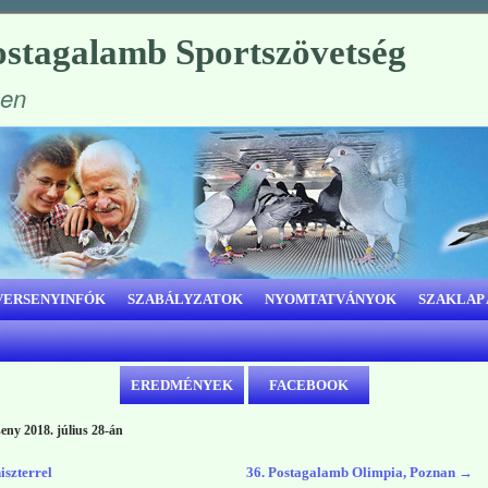
stagalamb Sportszövetség
ben
VERSENYINFÓK
SZABÁLYZATOK
NYOMTATVÁNYOK
SZAKLAP
EREDMÉNYEK
FACEBOOK
ny 2018. július 28-án
iszterrel
36. Postagalamb Olimpia, Poznan
→