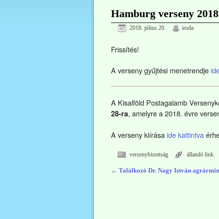
Hamburg verseny 2018.
2018. július 20.
iroda
Frissítés!
A verseny gyűjtési menetrendje
id
A Kisalföld Postagalamb Versenyke
, amelyre a 2018. évre versen
28-ra
A verseny kiírása
ide kattintva
érhe
versenybizottság
állandó link
←
Találkozó Dr. Nagy István agrármin
Bejegyzés navigáció