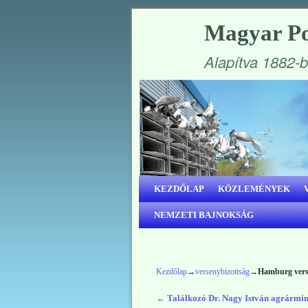
Magyar Po
Alapítva 1882-
Ugrás a főtartalomra
Ugrás a másodlagos tartalomra
KEZDŐLAP
KÖZLEMÉNYEK
NEMZETI BAJNOKSÁG
Kezdőlap
→
versenybizottság
→
Hamburg verse
←
Találkozó Dr. Nagy István agrármin
Bejegyzés navigáció