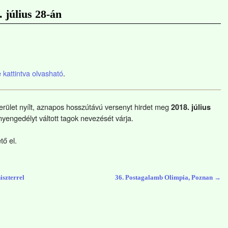
 július 28-án
e kattintva olvasható
.
rület nyílt, aznapos hosszútávú versenyt hirdet meg
2018. július
yengedélyt váltott tagok nevezését várja.
tő el.
iszterrel
36. Postagalamb Olimpia, Poznan
→