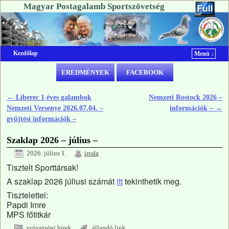
Magyar Postagalamb Sportszövetség
Kezdőlap
Menü ↓
Ugrás a főtartalomra
Ugrás a másodlagos tartalomra
EREDMÉNYEK
FACEBOOK
←
Liberec 1 éves galambok
Nemzeti Rostock 2026 –
Bejegyzés navigáció
Nemzeti Versenye 2026.07.04. –
információk –
→
gyűjtési információk –
Szaklap 2026 – július –
2026. július 1.
iroda
Tisztelt Sporttársak!
A szaklap 2026 júliusi számát
itt
tekinthetik meg.
Tisztelettel:
Papdi Imre
MPS főtitkár
szövetségi hírek
állandó link