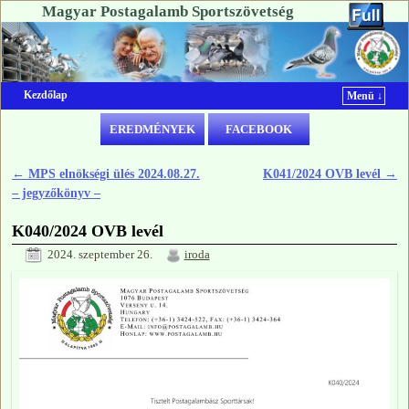
Magyar Postagalamb Sportszövetség
Kezdőlap
Menü ↓
Ugrás a főtartalomra
Ugrás a másodlagos tartalomra
EREDMÉNYEK
FACEBOOK
←
MPS elnökségi ülés 2024.08.27.
K041/2024 OVB levél
→
Bejegyzés navigáció
– jegyzőkönyv –
K040/2024 OVB levél
2024. szeptember 26.
iroda