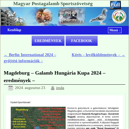
Magyar Postagalamb Sportszövetség
Kezdőlap
Menü ↓
Ugrás a főtartalomra
Ugrás a másodlagos tartalomra
EREDMÉNYEK
FACEBOOK
←
Berlin International 2024 –
Kérés – levélküldemények –
→
Bejegyzés navigáció
gyűjtési információk –
Magdeburg – Galamb Hungária Kupa 2024 –
eredmények –
2024. augusztus 23.
iroda