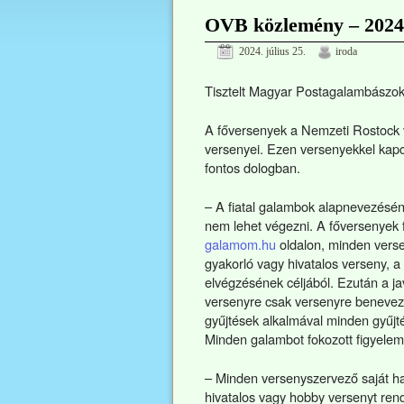
OVB közlemény – 2024 
2024. július 25.
iroda
Tisztelt Magyar Postagalambászok
A főversenyek a Nemzeti Rostock v
versenyei. Ezen versenyekkel kapc
fontos dologban.
– A fiatal galambok alapnevezésén
nem lehet végezni. A főversenyek f
galamom.hu
oldalon, minden verse
gyakorló vagy hivatalos verseny, a 
elvégzésének céljából. Ezután a j
versenyre csak versenyre benevezet
gyűjtések alkalmával minden gyűjté
Minden galambot fokozott figyelem
– Minden versenyszervező saját h
hivatalos vagy hobby versenyt rende