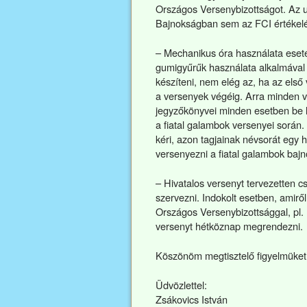
Országos Versenybizottságot. Az 
Bajnokságban sem az FCI értékel
– Mechanikus óra használata eseté
gumigyűrűk használata alkalmával 
készíteni, nem elég az, ha az első
a versenyek végéig. Arra minden ve
jegyzőkönyvei minden esetben be 
a fiatal galambok versenyei során
kéri, azon tagjainak névsorát egy 
versenyezni a fiatal galambok baj
– Hivatalos versenyt tervezetten c
szervezni. Indokolt esetben, amiről
Országos Versenybizottsággal, pl.
versenyt hétköznap megrendezni.
Köszönöm megtisztelő figyelmüket
Üdvözlettel:
Zsákovics István