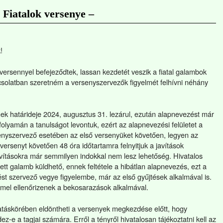
Fiatalok versenye –
!
ersennyel befejeződtek, lassan kezdetét veszik a fiatal galambok
solatban szeretném a versenyszervezők figyelmét felhívni néhány
ek határideje 2024, augusztus 31. lezárul, ezután alapnevezést már
olyamán a tanulságot levontuk, ezért az alapnevezési felületet a
nyszervező esetében az első versenyüket követően, legyen az
versenyt követően 48 óra időtartamra felnyitjuk a javítások
avításokra már semmilyen indokkal nem lesz lehetőség. Hivatalos
t galamb küldhető, ennek feltétele a hibátlan alapnevezés, ezt a
st szervező vegye figyelembe, már az első gyűjtések alkalmával is.
mel ellenőrizenek a bekosarazások alkalmával.
atáskörében eldöntheti a versenyek megkezdése előtt, hogy
z-e a tagjai számára. Erről a tényről hivatalosan tájékoztatni kell az