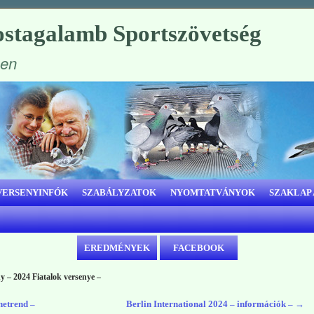
stagalamb Sportszövetség
ben
VERSENYINFÓK
SZABÁLYZATOK
NYOMTATVÁNYOK
SZAKLAP
EREDMÉNYEK
FACEBOOK
 – 2024 Fiatalok versenye –
netrend –
Berlin International 2024 – információk –
→