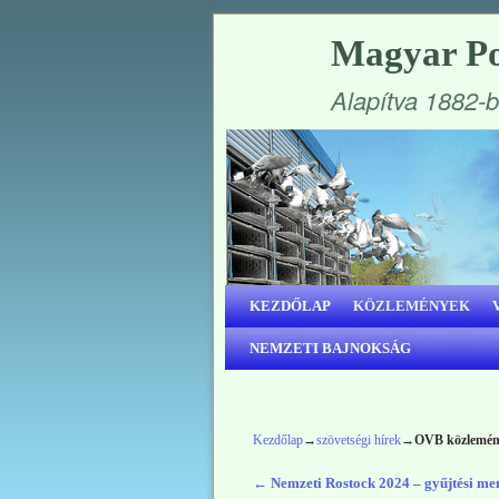
Magyar Po
Alapítva 1882-
Ugrás a főtartalomra
Ugrás a másodlagos tartalomra
KEZDŐLAP
KÖZLEMÉNYEK
NEMZETI BAJNOKSÁG
Kezdőlap
→
szövetségi hírek
→
OVB közlemény
←
Nemzeti Rostock 2024 – gyűjtési me
Bejegyzés navigáció