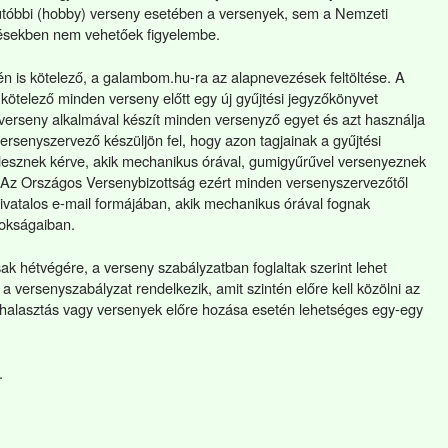
utóbbi (hobby) verseny esetében a versenyek, sem a Nemzeti
ésekben nem vehetőek figyelembe.
n is kötelező, a galambom.hu-ra az alapnevezések feltöltése. A
kötelező minden verseny előtt egy új gyűjtési jegyzőkönyvet
 verseny alkalmával készít minden versenyző egyet és azt használja
rsenyszervező készüljön fel, hogy azon tagjainak a gyűjtési
lesznek kérve, akik mechanikus órával, gumigyűrűvel versenyeznek
. Az Országos Versenybizottság ezért minden versenyszervezőtől
hivatalos e-mail formájában, akik mechanikus órával fognak
nokságaiban.
sak hétvégére, a verseny szabályzatban foglaltak szerint lehet
 a versenyszabályzat rendelkezik, amit szintén előre kell közölni az
 halasztás vagy versenyek előre hozása esetén lehetséges egy-egy
.