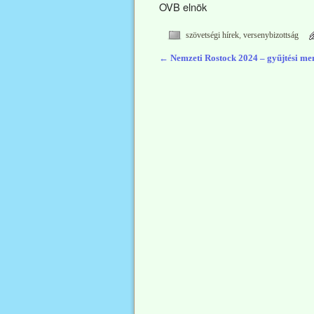
OVB elnök
szövetségi hírek
,
versenybizottság
←
Nemzeti Rostock 2024 – gyűjtési me
Bejegyzés navigáció