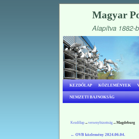
Magyar Po
Alapítva 1882-
Ugrás a főtartalomra
Ugrás a másodlagos tartalomra
KEZDŐLAP
KÖZLEMÉNYEK
NEMZETI BAJNOKSÁG
Kezdőlap
→
versenybizottság
→
Magdeburg
←
OVB közlemény 2024.06.04.
Bejegyzés navigáció