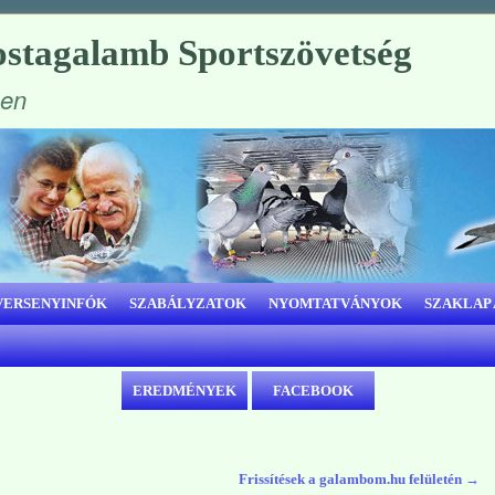
stagalamb Sportszövetség
ben
VERSENYINFÓK
SZABÁLYZATOK
NYOMTATVÁNYOK
SZAKLAP
EREDMÉNYEK
FACEBOOK
Frissítések a galambom.hu felületén
→