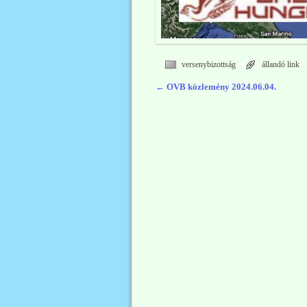
versenybizottság
állandó link
←
OVB közlemény 2024.06.04.
Bejegyzés navigáció