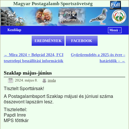
Magyar Postagalamb Sportszövetség
Kezdőlap
Menü ↓
Ugrás a főtartalomra
Ugrás a másodlagos tartalomra
EREDMÉNYEK
FACEBOOK
←
Mira 2024 + Belgrád 2024, FCI
Gyűrűrendelés a 2025-ös évre –
Bejegyzés navigáció
teszttelepi beszállítási információk
határidők –
→
Szaklap május-június
2024. május 8.
iroda
Tisztelt Sporttársak!
A Postagalambsport Szaklap májusi és júniusi száma
összevont lapszám lesz.
Tisztelettel:
Papdi Imre
MPS főtitkár