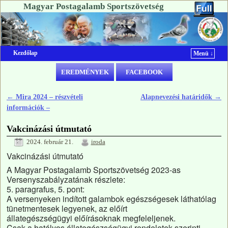
Magyar Postagalamb Sportszövetség
Kezdőlap
Menü ↓
Ugrás a főtartalomra
Ugrás a másodlagos tartalomra
EREDMÉNYEK
FACEBOOK
←
Mira 2024 – részvételi
Alapnevezési határidők
→
Bejegyzés navigáció
információk –
Vakcinázási útmutató
2024. február 21.
iroda
Vakcinázási útmutató
A Magyar Postagalamb Sportszövetség 2023-as
Versenyszabályzatának részlete:
5. paragrafus, 5. pont:
A versenyeken indított galambok egészségesek láthatólag
tünetmentesek legyenek, az előírt
állategészségügyi előírásoknak megfeleljenek.
Csak a hatályos állategészségügyi rendeletek szerinti