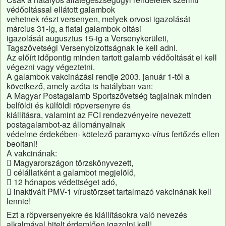
védőoltással ellátott galambok
vehetnek részt versenyen, melyek orvosi igazolását
március 31-ig, a fiatal galambok oltási
igazolását augusztus 15-ig a Versenykerületi,
Tagszövetségi Versenybizottságnak le kell adni.
Az előírt időpontig minden tartott galamb védőoltását el kell
végezni vagy végeztetni.
A galambok vakcinázási rendje 2003. január 1-től a
következő, amely azóta is hatályban van:
A Magyar Postagalamb Sportszövetség tagjainak minden
belföldi és külföldi röpversenyre és
kiállításra, valamint az FCI rendezvényeire nevezett
postagalambot-az állományainak
védelme érdekében- kötelező paramyxo-vírus fertőzés ellen
beoltani!
A vakcinának:
 Magyarországon törzskönyvezett,
 célállatként a galambot megjelölő,
 12 hónapos védettséget adó,
 inaktivált PMV-1 vírustörzset tartalmazó vakcinának kell
lennie!
Ezt a röpversenyekre és kiállításokra való nevezés
alkalmával hitelt érdemlően igazolni kell!