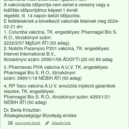
A vakcinázás időpontja nem eshet a verseny vagy a
kiállítás időpontjához képest 1 évnél
régebbi, ill. 14 napon belüli időpontra.
E feltételeknek a következő vakcinák felelnek meg 2024-
02-21-én:
1. Columba vakcina, TK. engedélyes: Pharmagal Bio S.
R.O., törzskönyvi szám:
2232/2/07 MgSzH ÁTI (50 adag).
2. Nobilis Paramyxo P201 vakcina, TK. engedélyes:
Intervet International B.V.,
törzskönyvi szám: 2095/1/06 ÁOGYTI (20 ml) 80 adag
3. Pharmavac PHA vakcina A.U.V. TK. engedélyes:
Pharmagal Bio S. R.O., törzskönyvi
szám: 3990/1/18 NÉBIH ÁTI (50 adag)
4. RP Vacc vakcina A.U.V. emulziós injekció galambok
részére, TK. engedélyes:
Pharmagal Bio S. R.O., törzskönyvi szám: 4293/1/21
NÉBIH ÁTI (50 adag)
Dr. Berta Krisztián
Állategészségügyi Bizottság elnöke
szövetségi hírek
állandó link