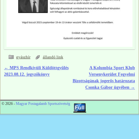
gyászhír
állandó link
←
MPS Rendkívüli Küldöttgyűlés
A Kolumbia Sport Klub
Bejegyzés navigáció
2023.08.12. jegyzőkönyv
Versenykerület Fegyelmi
Bizottságának jogerős határozata
Csonka Gábor ügyében
→
© 2026 -
Magyar Postagalamb Sportszövetség