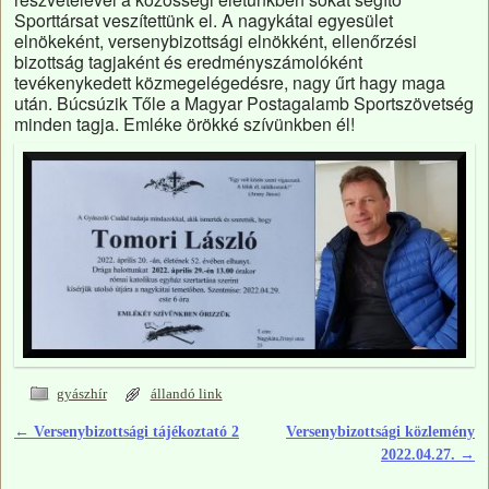
Sporttársat veszítettünk el. A nagykátai egyesület
elnökeként, versenybizottsági elnökként, ellenőrzési
bizottság tagjaként és eredményszámolóként
tevékenykedett közmegelégedésre, nagy űrt hagy maga
után. Búcsúzik Tőle a Magyar Postagalamb Sportszövetség
minden tagja. Emléke örökké szívünkben él!
gyászhír
állandó link
←
Versenybizottsági tájékoztató 2
Versenybizottsági közlemény
Bejegyzés navigáció
2022.04.27.
→