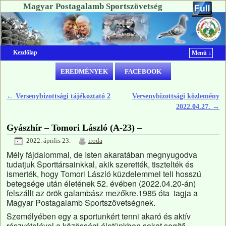
Magyar Postagalamb Sportszövetség
Kezdőlap
Menü ↓
Ugrás a főtartalomra
Ugrás a másodlagos tartalomra
EREDMÉNYEK
FACEBOOK
←
Versenybizottsági tájékoztató 2
Versenybizottsági közlemény
Bejegyzés navigáció
2022.04.27.
→
Gyászhír – Tomori László (A-23) –
2022. április 23.
iroda
Mély fájdalommal, de Isten akaratában megnyugodva
tudatjuk Sporttársainkkal, akik szerették, tisztelték és
ismerték, hogy Tomori László küzdelemmel teli hosszú
betegsége után életének 52. évében (2022.04.20-án)
felszállt az örök galambász mezőkre.1985 óta tagja a
Magyar Postagalamb Sportszövetségnek.
Személyében egy a sportunkért tenni akaró és aktív
részvételével a közösségi életünkben sokat segítő