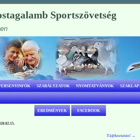
stagalamb Sportszövetség
ben
VERSENYINFÓK
SZABÁLYZATOK
NYOMTATVÁNYOK
SZAKLAP
EREDMÉNYEK
FACEBOOK
20.02.15.
Tájékoztatás!
→