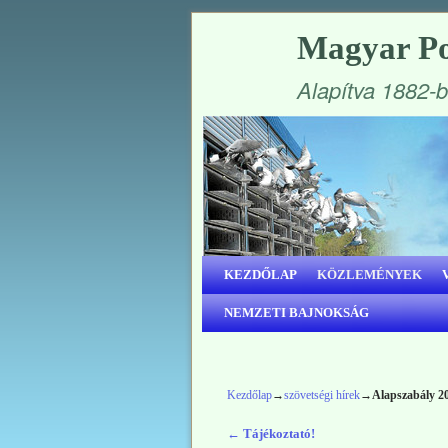
Magyar Po
Alapítva 1882-
Ugrás a főtartalomra
Ugrás a másodlagos tartalomra
KEZDŐLAP
KÖZLEMÉNYEK
NEMZETI BAJNOKSÁG
Kezdőlap
→
szövetségi hírek
→
Alapszabály 20
←
Tájékoztató!
Bejegyzés navigáció