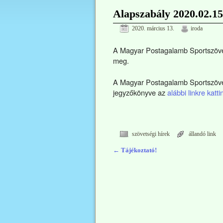
Alapszabály 2020.02.15
2020. március 13.
iroda
A Magyar Postagalamb Sportszöve
meg.
A Magyar Postagalamb Sportszövets
jegyzőkönyve az
alábbi linkre katti
szövetségi hírek
állandó link
←
Tájékoztató!
Bejegyzés navigáció