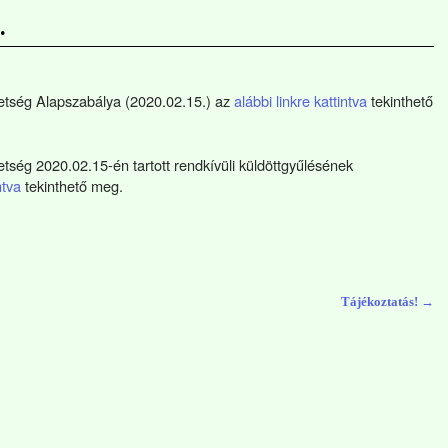
.
tség Alapszabálya (2020.02.15.) az
alábbi linkre kattintva
tekinthető
ég 2020.02.15-én tartott rendkívüli küldöttgyűlésének
ntva
tekinthető meg.
Tájékoztatás!
→