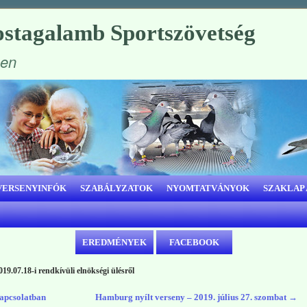
stagalamb Sportszövetség
ben
VERSENYINFÓK
SZABÁLYZATOK
NYOMTATVÁNYOK
SZAKLAP
EREDMÉNYEK
FACEBOOK
19.07.18-i rendkívüli elnökségi ülésről
kapcsolatban
Hamburg nyílt verseny – 2019. július 27. szombat
→