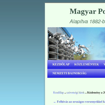
Magyar Po
Alapítva 1882-
Ugrás a főtartalomra
Ugrás a másodlagos tartalomra
KEZDŐLAP
KÖZLEMÉNYEK
NEMZETI BAJNOKSÁG
Kezdőlap
→
szövetségi hírek
→
Közlemény a 20
←
Felhívás az országos versenyekkel 
Bejegyzés navigáció