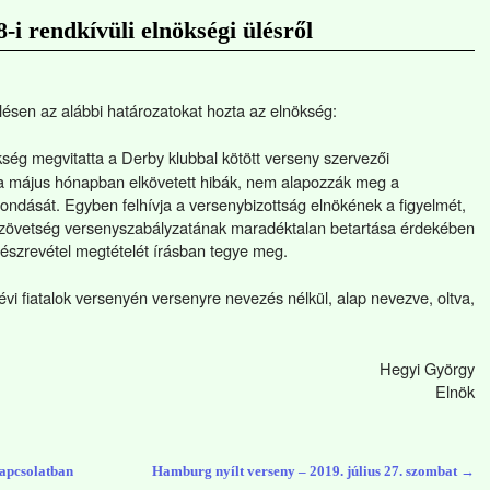
i rendkívüli elnökségi ülésről
lésen az alábbi határozatokat hozta az elnökség:
ség megvitatta a Derby klubbal kötött verseny szervezői
 a május hónapban elkövetett hibák, nem alapozzák meg a
ondását. Egyben felhívja a versenybizottság elnökének a figyelmét,
 Szövetség versenyszabályzatának maradéktalan betartása érdekében
s észrevétel megtételét írásban tegye meg.
évi fiatalok versenyén versenyre nevezés nélkül, alap nevezve, oltva,
Hegyi György
Elnök
kapcsolatban
Hamburg nyílt verseny – 2019. július 27. szombat
→