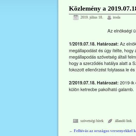
Közlemény a 2019.07.18-
2019. július 18.
iroda
Az elnökségi ü
Az elnök
1/2019.07.18. Határozat:
megállapodást és úgy ítélte, hogy
megállapodás szövetség általi felm
hogy a szerződés hatálya alatt a
fokozott ellenőrzést folytassa le é
2019-ik 
2/2019.07.18. Határozat:
külön ketrecbe pakolható galamb.
szövetségi hírek
állandó link
←
Felhívás az országos versenyekkel 
Bejegyzés navigáció