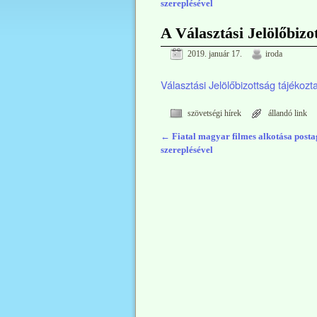
szereplésével
A Választási Jelölőbizo
2019. január 17.
iroda
Választási Jelölőbizottság tájékozt
szövetségi hírek
állandó link
←
Fiatal magyar filmes alkotása post
Bejegyzés navigáció
szereplésével