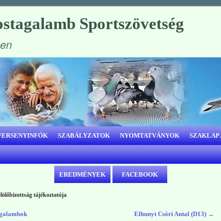
stagalamb Sportszövetség
ben
VERSENYINFÓK
SZABÁLYZATOK
NYOMTATVÁNYOK
SZAKLAP
EREDMÉNYEK
FACEBOOK
lölőbizottság tájékoztatója
agalambok
Elhunyt Csóri Antal (D13)
→