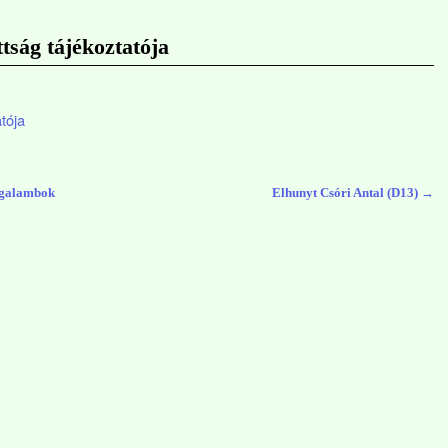
ttság tájékoztatója
atója
agalambok
Elhunyt Csóri Antal (D13)
→