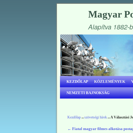
Magyar Po
Alapítva 1882-
Ugrás a főtartalomra
Ugrás a másodlagos tartalomra
KEZDŐLAP
KÖZLEMÉNYEK
NEMZETI BAJNOKSÁG
Kezdőlap
→
szövetségi hírek
→
A Választási Je
←
Fiatal magyar filmes alkotása post
Bejegyzés navigáció