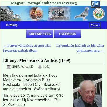
Magyar Postagalamb Sportszövetség
Kezdőlap
Menü ↓
Ugrás a főtartalomra
Ugrás a másodlagos tartalomra
EREDMÉNYEK
FACEBOOK
←
Fontos változások az ausztriai
Lajosmizsén lezárult az idei zóna
Bejegyzés navigáció
fuvarozás szabályaiban
díjkiosztók sora
→
Elhunyt Medovárszki András (B-09)
2017. február 20.
iroda
Mély fájdalommal tudatjuk, hogy
Medovárszki András a B-09
Postagalambsport Civil Szervezet
tagja életének 86. évében elhunyt.
Temetése 2017. március 6-án 10.30-
kor lesz az Új Köztemetőben. (Bp.
X. Kozma u.)