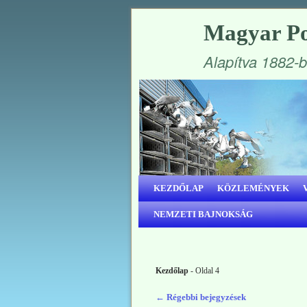
Magyar Po
Alapítva 1882-
Ugrás a főtartalomra
Ugrás a másodlagos tartalomra
KEZDŐLAP
KÖZLEMÉNYEK
NEMZETI BAJNOKSÁG
Kezdőlap
- Oldal 4
←
Régebbi bejegyzések
Bejegyzés navigáció