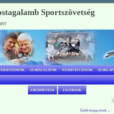
stagalamb Sportszövetség
ben
VERSENYINFÓK
SZABÁLYZATOK
NYOMTATVÁNYOK
SZAKLAP
EREDMÉNYEK
FACEBOOK
Újabb bejegyzések
→