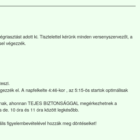
griasztást adott ki. Tisztelettel kérünk minden versenyszervezőt, a
ssel végezzék.
teszi.
ezzék el. A napfelkelte 4:46-kor , az 5:15-ös startok optimálisak
asszanak, ahonnan TEJES BIZTONSÁGGAL megérkezhetnek a
 de. 10 óra és 11 óra között legkésőbb.
s figyelembevételével hozzák meg döntéseiket!