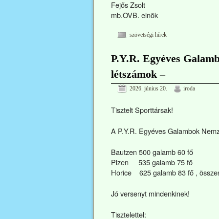
Fejős Zsolt
mb.OVB. elnök
szövetségi hírek
P.Y.R. Egyéves Galamb
létszámok –
2026. június 20.
iroda
Tisztelt Sporttársak!
A P.Y.R. Egyéves Galambok Nemze
Bautzen 500 galamb 60 fő
Plzen 535 galamb 75 fő
Horice 625 galamb 83 fő , összes
Jó versenyt mindenkinek!
Tisztelettel: