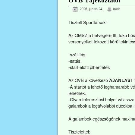
OVB Tájékoztató!
2026. június 24.
iroda
Tisztelt Sporttársak!
Az OMSZ a hétvégére III. fokú hősé
versenyeiket fokozott körültekinté
-szállítás
-itatás
-start előtti pihentetés
Az OVB a következő
AJÁNLÁST
-A startot a lehető leghamarabb vég
lehetnek.
-Olyan feleresztési helyet vál
galambok a legtávolabbi dúcokba is
A galambok egészségének maximáli
Tisztelettel: