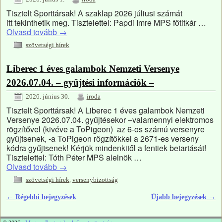
Tisztelt Sporttársak! A szaklap 2026 júliusi számát
itt tekinthetik meg. Tisztelettel: Papdi Imre MPS főtitkár …
Olvasd tovább
→
szövetségi hírek
Liberec 1 éves galambok Nemzeti Versenye
2026.07.04. – gyűjtési információk –
2026. június 30.
iroda
Tisztelt Sporttársak! A Liberec 1 éves galambok Nemzeti
Versenye 2026.07.04. gyűjtésekor –valamennyi elektromos
rögzítővel (kivéve a ToPigeon) az 6-os számú versenyre
gyűjtsenek, -a ToPigeon rögzítőkkel a 2671-es verseny
kódra gyűjtsenek! Kérjük mindenkitől a fentiek betartását!
Tisztelettel: Tóth Péter MPS alelnök …
Olvasd tovább
→
szövetségi hírek
,
versenybizottság
←
Régebbi bejegyzések
Újabb bejegyzések
→
Bejegyzés navigáció