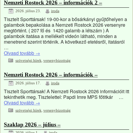
Nemzeti Rostock 2026 – információk 2 –
2026. július 23.
iroda
Tisztelt Sporttársak! 19-00-kor a bősárkányi gyűjtőhelyen a
galambok bepakolása a Nemzeti Rostock 2026 versenyre
megtörtént. ( 207 fő és 1420 galamb a létszám ) A
galambok itatása a mellékelt videón látható, minden a
menetrend szerint történik. A következő etetésről, itatásról
…
Olvasd tovább
→
szövetségi hírek
,
versenybizottság
Nemzeti Rostock 2026 – információk –
2026. július 17.
iroda
Tisztelt Sporttársak! A Nemzeti Rostock 2026 információit itt
tekinthetik meg. Tisztelettel: Papdi Imre MPS főtitkár …
Olvasd tovább
→
szövetségi hírek
,
versenybizottság
Szaklap 2026 – július –
2026. július 1.
iroda