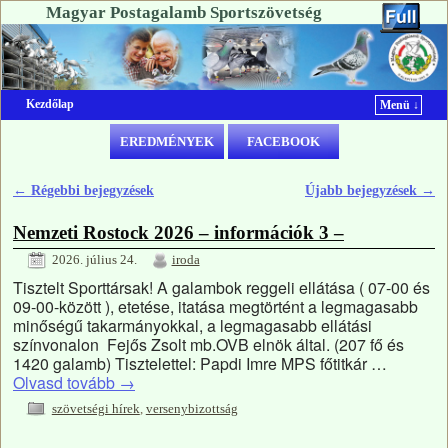
Magyar Postagalamb Sportszövetség
Kezdőlap
Menü ↓
Ugrás a főtartalomra
Ugrás a másodlagos tartalomra
EREDMÉNYEK
FACEBOOK
←
Régebbi bejegyzések
Újabb bejegyzések
→
Bejegyzés navigáció
Nemzeti Rostock 2026 – információk 3 –
2026. július 24.
iroda
Tisztelt Sporttársak! A galambok reggeli ellátása ( 07-00 és
09-00-között ), etetése, itatása megtörtént a legmagasabb
minőségű takarmányokkal, a legmagasabb ellátási
színvonalon Fejős Zsolt mb.OVB elnök által. (207 fő és
1420 galamb) Tisztelettel: Papdi Imre MPS főtitkár …
Olvasd tovább
→
szövetségi hírek
,
versenybizottság