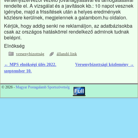
rendelte el. A vizsgálat és a javítások kb.: 10 napot vesznek
igénybe, majd a frissítések után a helyes eredmények
közlésre kerülnek, megjelennek a galambom.hu oldalon.
Kérjük, hogy addig senki ne reklamáljon, az adatbázisokba
csak az országos hatáskörrel rendelkező adminok tudnak
belépni.
Elnökség
versenybizottság
állandó link
←
MPS elnökségi ülés 2022.
Versenybizottsági közlemény
→
Bejegyzés navigáció
szeptember 10.
© 2026 -
Magyar Postagalamb Sportszövetség