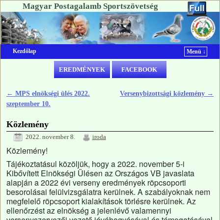
Magyar Postagalamb Sportszövetség
Kezdőlap
Menü ↓
Ugrás a főtartalomra
Ugrás a másodlagos tartalomra
EREDMÉNYEK
FACEBOOK
←
MPS elnökségi ülés 2022.
Versenybizottsági közlemény
→
Bejegyzés navigáció
szeptember 10.
Közlemény
2022. november 8.
iroda
Közlemény!
Tájékoztatásul közöljük, hogy a 2022. november 5-i
Kibővített Elnökségi Ülésen az Országos VB javaslata
alapján a 2022 évi verseny eredmények röpcsoporti
besorolásai felülvizsgálatra kerülnek. A szabályoknak nem
megfelelő röpcsoport kialakítások törlésre kerülnek. Az
ellenőrzést az elnökség a jelenlévő valamennyi
versenyszervezői vezető jóváhagyásával és támogatásával