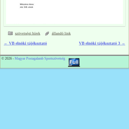
szövetségi hírek
állandó link
←
VB elnöki tájékoztató
VB elnöki tájékoztató 3
→
Bejegyzés navigáció
© 2026 -
Magyar Postagalamb Sportszövetség