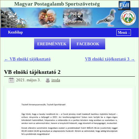
Magyar Postagalamb Sportszövetség
Kezdőlap
Menü ↓
Ugrás a főtartalomra
Ugrás a másodlagos tartalomra
EREDMÉNYEK
FACEBOOK
←
VB elnöki tájékoztató
VB elnöki tájékoztató 3
→
Bejegyzés navigáció
VB elnöki tájékoztató 2
2021. május 3.
iroda