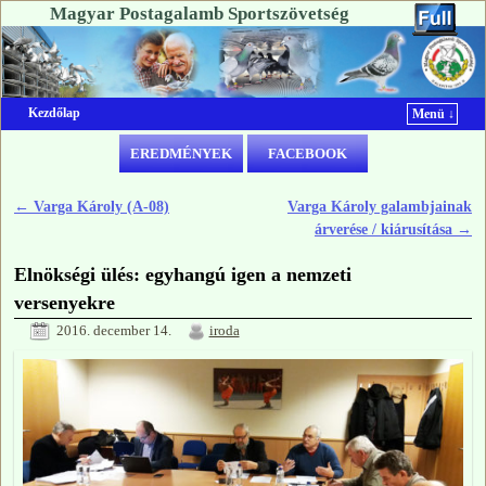
Magyar Postagalamb Sportszövetség
Kezdőlap
Menü ↓
Ugrás a főtartalomra
Ugrás a másodlagos tartalomra
EREDMÉNYEK
FACEBOOK
←
Varga Károly (A-08)
Varga Károly galambjainak
Bejegyzés navigáció
árverése / kiárusítása
→
Elnökségi ülés: egyhangú igen a nemzeti
versenyekre
2016. december 14.
iroda