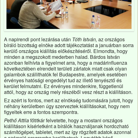
A napirendi pont lezárása után
Tóth István,
az országos
bíráló bizottság elnöke adott tájékoztatást a januárban sorra
kerülő országos kiállítás előkészítéséről. Elmondta, hogy
minden a megszokott mederben halad. Bárdos István
azonban felhívta a figyelmet arra, hogy a madárinfluenza
következtében elrendelt területi zárlatok miatt csak olyan
galambok szállíthatók fel Budapestre, amelyek esetében
érvényes hatósági engedélyt tud az illető tenyésztő és
kerület felmutatni. Ez érvényes mindenkire, függetlenül
attól, hogy az ország mely részéből vesz részt a kiállításon.
Ez azért is fontos, mert az elnökség tudomására jutott, hogy
néhány kerületben úgy szerveztek kiállításokat, hogy nem
figyeltek erre a fontos szempontra.
Pethő Attila
főtitkár felvetette, hogy a mostani országos
kiállításon kísérletként a bírálók használjanak hordozható
számítógépet, tabletet, mert az így rögzített adatok azonnal
a számoló programba kerülhetnek. Legutóbb késő