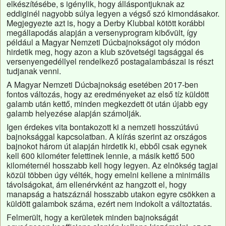
elkészítésébe, s igénylik, hogy álláspontjuknak az
eddiginél nagyobb súlya legyen a végső szó kimondásakor.
Megjegyezte azt is, hogy a Derby Klubbal kötött korábbi
megállapodás alapján a versenyprogram kibővült, így
például a Magyar Nemzeti Dúcbajnokságot oly módon
hirdetik meg, hogy azon a klub szövetségi tagsággal és
versenyengedéllyel rendelkező postagalambászai is részt
tudjanak venni.
A Magyar Nemzeti Dúcbajnokság esetében 2017-ben
fontos változás, hogy az eredményeket az első tíz küldött
galamb után kettő, minden megkezdett öt után újabb egy
galamb helyezése alapján számolják.
Igen érdekes vita bontakozott ki a nemzeti hosszútávú
bajnoksággal kapcsolatban. A kiírás szerint az országos
bajnokot három út alapján hirdetik ki, ebből csak egynek
kell 600 kilométer felettinek lennie, a másik kettő 500
kilométernél hosszabb kell hogy legyen. Az elnökség tagjai
közül többen úgy vélték, hogy emelni kellene a minimális
távolságokat, ám ellenérvként az hangzott el, hogy
manapság a hatszáznál hosszabb utakon egyre csökken a
küldött galambok száma, ezért nem indokolt a változtatás.
Felmerült, hogy a kerületek minden bajnokságát