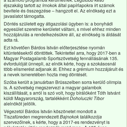
éjszakáig tartott az írnokok által papírlapokra írt számok
bevitele és összegzése – hangzott el. Az elnökség ezt a
javaslatot támogatta.
Döntés született egy átigazolási ügyben is: a bonyhádi
egyesület szeretne kerületet váltani, s mivel ehhez minden
hozzájárulás a rendelkezésükre áll, az elnökség is áldását
adta rá.
Ezt követően Bárdos István előterjesztése nyomán
kitüntetésekről döntöttek. Tekintettel arra, hogy 2017-ben a
Magyar Postagalamb Sportszövetség fennállásának 135.
évfordulóját ünnepli, az elnök kérte, hogy a szokásosnál
több elismerést adjanak át. Ehhez a grémium hozzájárult és
a nevek ismeretében hozta meg döntését.
Szóba került a januárban Brüsszelben sorra kerülő olimpia
is. A szövetség megszervezi a magyar galambok
kiszállítását, s arról is szó volt, hogy bírálóként Tóth Istvánt
küldi Magyarország, tartalékként
Doholuczki Tibor
alelnököt jelölik.
Végezetül Bárdos István köszönetet mondott a
Tiszafüreden megrendezett
Bajnokok találkozója
szervezőinek, s kérte, hogy a 2017-es rendezvényt is