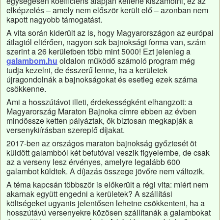
egységesen koefficiens alapján kellene kiszámolni, ez az
elképzelés – amely nem először került elő – azonban nem
kapott nagyobb támogatást.
A vita során kiderült az is, hogy Magyarországon az európai
átlagtól eltérően, nagyon sok bajnoksági forma van, szám
szerint a 26 kerületben több mint 5000! Ezt jelenleg a
galambom.hu
oldalon működő számoló program még
tudja kezelni, de ésszerű lenne, ha a kerületek
újragondolnák a bajnokságokat és esetleg ezek száma
csökkenne.
Ami a hosszútávot illeti, érdekességként elhangzott: a
Magyarország Maraton Bajnoka címre ebben az évben
mindössze ketten pályáztak, ők biztosan megkapják a
versenykiírásban szereplő díjakat.
2017-ben az országos maraton bajnokság győztesét öt
küldött galambból két befutóval veszik figyelembe, de csak
az a verseny lesz érvényes, amelyre legalább 600
galambot küldtek. A díjazás összege jövőre nem változik.
A téma kapcsán többször is előkerült a régi vita: miért nem
akarnak együtt engedni a kerületek? A szállítási
költségeket ugyanis jelentősen lehetne csökkenteni, ha a
hosszútávú versenyekre közösen szállítanák a galambokat