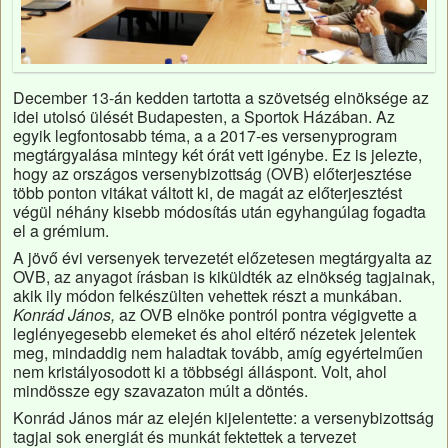
December 13-án kedden tartotta a szövetség elnöksége az
idei utolsó ülését Budapesten, a Sportok Házában. Az
egyik legfontosabb téma, a a 2017-es versenyprogram
megtárgyalása mintegy két órát vett igénybe. Ez is jelezte,
hogy az országos versenybizottság (OVB) előterjesztése
több ponton vitákat váltott ki, de magát az előterjesztést
végül néhány kisebb módosítás után egyhangúlag fogadta
el a grémium.
A jövő évi versenyek tervezetét előzetesen megtárgyalta az
OVB, az anyagot írásban is kiküldték az elnökség tagjainak,
akik ily módon felkészülten vehettek részt a munkában.
Konrád János,
az OVB elnöke pontról pontra végigvette a
leglényegesebb elemeket és ahol eltérő nézetek jelentek
meg, mindaddig nem haladtak tovább, amíg egyértelműen
nem kristályosodott ki a többségi álláspont. Volt, ahol
mindössze egy szavazaton múlt a döntés.
Konrád János már az elején kijelentette: a versenybizottság
tagjai sok energiát és munkát fektettek a tervezet