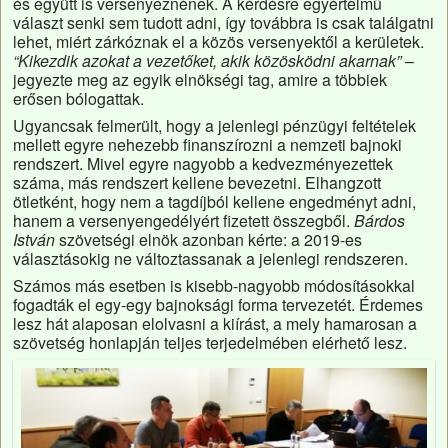
és együtt is versenyeznének. A kérdésre egyértelmű
választ senki sem tudott adni, így továbbra is csak találgatni
lehet, miért zárkóznak el a közös versenyektől a kerületek.
“Kikezdik azokat a vezetőket, akik közösködni akarnak”
–
jegyezte meg az egyik elnökségi tag, amire a többiek
erősen bólogattak.
Ugyancsak felmerült, hogy a jelenlegi pénzügyi feltételek
mellett egyre nehezebb finanszírozni a nemzeti bajnoki
rendszert. Mivel egyre nagyobb a kedvezményezettek
száma, más rendszert kellene bevezetni. Elhangzott
ötletként, hogy nem a tagdíjból kellene engedményt adni,
hanem a versenyengedélyért fizetett összegből.
Bárdos
István
szövetségi elnök azonban kérte: a 2019-es
választásokig ne változtassanak a jelenlegi rendszeren.
Számos más esetben is kisebb-nagyobb módosításokkal
fogadták el egy-egy bajnoksági forma tervezetét. Érdemes
lesz hát alaposan elolvasni a kiírást, a mely hamarosan a
szövetség honlapján teljes terjedelmében elérhető lesz.