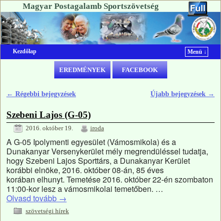
Magyar Postagalamb Sportszövetség
Kezdőlap
Menü ↓
Ugrás a főtartalomra
Ugrás a másodlagos tartalomra
EREDMÉNYEK
FACEBOOK
←
Régebbi bejegyzések
Újabb bejegyzések
→
Bejegyzés navigáció
Szebeni Lajos (G-05)
2016. október 19.
iroda
A G-05 Ipolymenti egyesület (Vámosmikola) és a
Dunakanyar Versenykerület mély megrendüléssel tudatja,
hogy Szebeni Lajos Sporttárs, a Dunakanyar Kerület
korábbi elnöke, 2016. október 08-án, 85 éves
korában elhunyt. Temetése 2016. október 22-én szombaton
11:00-kor lesz a vámosmikolai temetőben. …
Olvasd tovább
→
szövetségi hírek