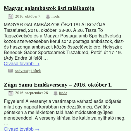
Magyar galambászok őszi találkozója
2016. október 7.
iroda
MAGYAR GALAMBÁSZOK ŐSZI TALÁLKOZÓJA
Tiszafüred, 2016. október 28-30. A 26. Tisza Tó
Tagszövetség és a Magyar Postagalamb Sportszövetség
közös szervezésében kerül sor a postagalambászok, dísz-
és haszongalambászok közös összejövetelére. Helyszín:
Benedek Gábor Sportcsarnok Tiszafüred, Petőfi út 17-19.
(Ady Endre út felől …
Olvasd tovább
→
szövetségi hírek
Zügn Samu Emlékverseny – 2016. október 1.
2016. szeptember 26.
iroda
Figyelem! A versenyt a vasárnapra várható esős időjárás
miatt egy nappal korábban rendezzük meg. Gyűjtés
pénteken a mellékletben található módosított gyűjtési
menetrenddel. A verseny kiírása ide kattintva nyitható meg.
…
Olvasd tovább
→