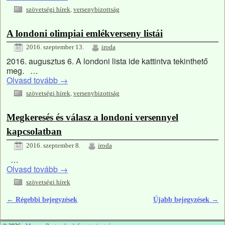
szövetségi hírek
,
versenybizottság
A londoni olimpiai emlékverseny listái
2016. szeptember 13.
iroda
2016. augusztus 6. A londoni lista ide kattintva tekinthető
meg. …
Olvasd tovább
→
szövetségi hírek
,
versenybizottság
Megkeresés és válasz a londoni versennyel
kapcsolatban
2016. szeptember 8.
iroda
…
Olvasd tovább
→
szövetségi hírek
←
Régebbi bejegyzések
Újabb bejegyzések
→
Bejegyzés navigáció