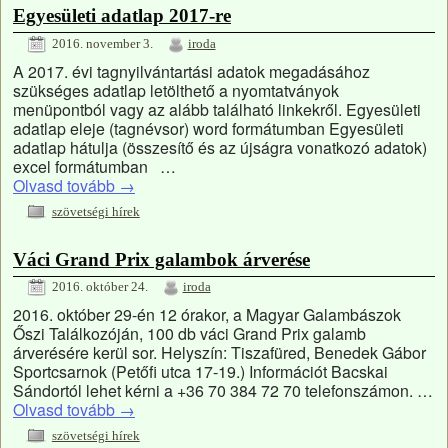
Egyesületi adatlap 2017-re
2016. november 3.
iroda
A 2017. évi tagnyilvántartási adatok megadásához
szükséges adatlap letölthető a nyomtatványok
menüpontból vagy az alább található linkekről. Egyesületi
adatlap eleje (tagnévsor) word formátumban Egyesületi
adatlap hátulja (összesítő és az újságra vonatkozó adatok)
excel formátumban …
Olvasd tovább
→
szövetségi hírek
Váci Grand Prix galambok árverése
2016. október 24.
iroda
2016. október 29-én 12 órakor, a Magyar Galambászok
Őszi Találkozóján, 100 db váci Grand Prix galamb
árverésére kerül sor. Helyszín: Tiszafüred, Benedek Gábor
Sportcsarnok (Petőfi utca 17-19.) Információt Bacskai
Sándortól lehet kérni a +36 70 384 72 70 telefonszámon. …
Olvasd tovább
→
szövetségi hírek