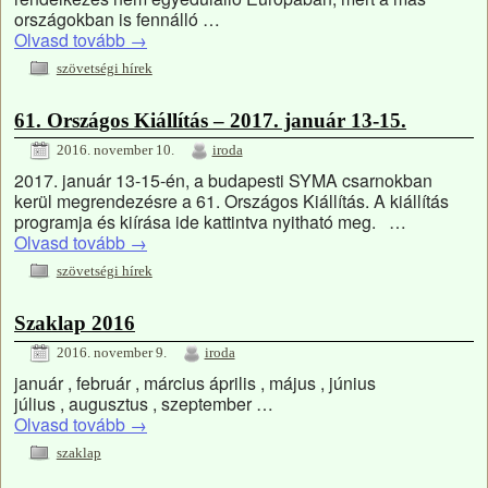
országokban is fennálló …
Olvasd tovább
→
szövetségi hírek
61. Országos Kiállítás – 2017. január 13-15.
2016. november 10.
iroda
2017. január 13-15-én, a budapesti SYMA csarnokban
kerül megrendezésre a 61. Országos Kiállítás. A kiállítás
programja és kiírása ide kattintva nyitható meg. …
Olvasd tovább
→
szövetségi hírek
Szaklap 2016
2016. november 9.
iroda
január , február , március április , május , június
július , augusztus , szeptember …
Olvasd tovább
→
szaklap