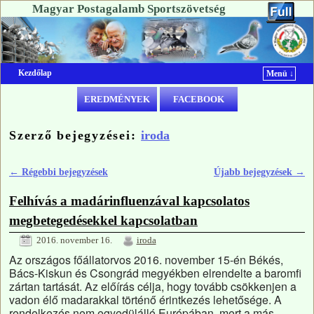
Magyar Postagalamb Sportszövetség
Kezdőlap
Menü ↓
Ugrás a főtartalomra
Ugrás a másodlagos tartalomra
EREDMÉNYEK
FACEBOOK
Szerző bejegyzései:
iroda
←
Régebbi bejegyzések
Újabb bejegyzések
→
Bejegyzés navigáció
Felhívás a madárinfluenzával kapcsolatos
megbetegedésekkel kapcsolatban
2016. november 16.
iroda
Az országos főállatorvos 2016. november 15-én Békés,
Bács-Kiskun és Csongrád megyékben elrendelte a baromfi
zártan tartását. Az előírás célja, hogy tovább csökkenjen a
vadon élő madarakkal történő érintkezés lehetősége. A
rendelkezés nem egyedülálló Európában, mert a más