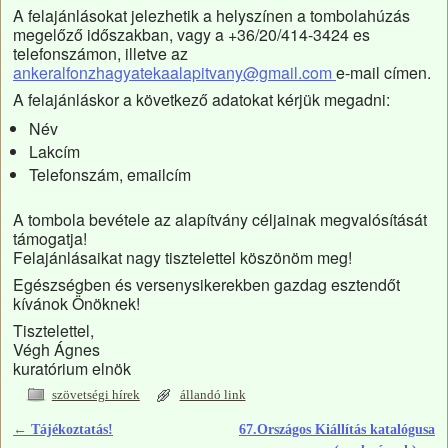
A felajánlásokat jelezhetik a helyszínen a tombolahúzás
megelőző időszakban, vagy a +36/20/414-3424 es
telefonszámon, illetve az
ankeralfonzhagyatekaalapitvany@gmail.com
e-mail címen.
A felajánláskor a következő adatokat kérjük megadni:
Név
Lakcím
Telefonszám, emailcím
A tombola bevétele az alapítvány céljainak megvalósítását
támogatja!
Felajánlásaikat nagy tisztelettel köszönöm meg!
Egészségben és versenysikerekben gazdag esztendőt
kívánok Önöknek!
Tisztelettel,
Végh Ágnes
kuratórium elnök
szövetségi hírek
állandó link
←
Tájékoztatás!
67.Országos Kiállítás katalógusa
Bejegyzés navigáció