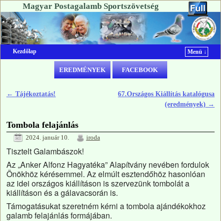
Magyar Postagalamb Sportszövetség
Kezdőlap
Menü ↓
Ugrás a főtartalomra
Ugrás a másodlagos tartalomra
EREDMÉNYEK
FACEBOOK
←
Tájékoztatás!
67.Országos Kiállítás katalógusa
Bejegyzés navigáció
(eredmények)
→
Tombola felajánlás
2024. január 10.
iroda
Tisztelt Galambászok!
Az „Anker Alfonz Hagyatéka” Alapítvány nevében fordulok
Önökhöz kérésemmel. Az elmúlt esztendőhöz hasonlóan
az idei országos kiállításon is szervezünk tombolát a
kiállításon és a gálavacsorán is.
Támogatásukat szeretném kérni a tombola ajándékokhoz
galamb felajánlás formájában.