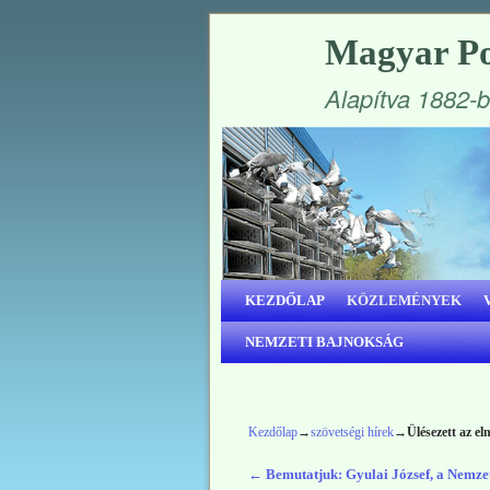
Magyar Po
Alapítva 1882-
Ugrás a főtartalomra
Ugrás a másodlagos tartalomra
KEZDŐLAP
KÖZLEMÉNYEK
NEMZETI BAJNOKSÁG
Kezdőlap
→
szövetségi hírek
→
Ülésezett az el
←
Bemutatjuk: Gyulai József, a Nemz
Bejegyzés navigáció