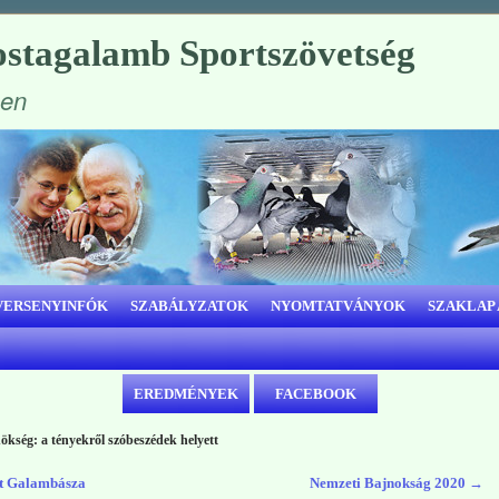
stagalamb Sportszövetség
ben
VERSENYINFÓK
SZABÁLYZATOK
NYOMTATVÁNYOK
SZAKLAP
EREDMÉNYEK
FACEBOOK
nökség: a tényekről szóbeszédek helyett
et Galambásza
Nemzeti Bajnokság 2020
→