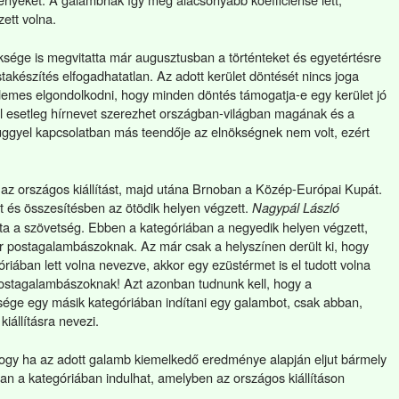
ett volna.
ksége is megvitatta már augusztusban a történteket és egyetértésre
stakészítés elfogadhatatlan. Az adott kerület döntését nincs joga
rdemes elgondolkodni, hogy minden döntés támogatja-e egy kerület jó
l esetleg hírnevet szerezhet országban-világban magának és a
üggyel kapcsolatban más teendője az elnökségnek nem volt, ezért
 az országos kiállítást, majd utána Brnoban a Közép-Európai Kupát.
 és összesítésben az ötödik helyen végzett.
Nagypál László
tta a szövetség. Ebben a kategóriában a negyedik helyen végzett,
 postagalambászoknak. Az már csak a helyszínen derült ki, hogy
riában lett volna nevezve, akkor egy ezüstérmet is el tudott volna
ostagalambászoknak! Azt azonban tudnunk kell, hogy a
sége egy másik kategóriában indítani egy galambot, csak abban,
iállításra nevezi.
hogy ha az adott galamb kiemelkedő eredménye alapján eljut bármely
bban a kategóriában indulhat, amelyben az országos kiállításon