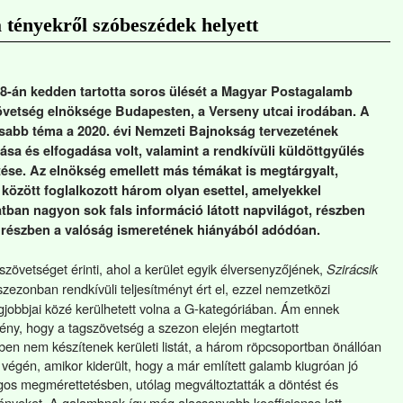
a tényekről szóbeszédek helyett
8-án kedden tartotta soros ülését a Magyar Postagalamb
vetség elnöksége Budapesten, a Verseny utcai irodában. A
sabb téma a 2020. évi Nemzeti Bajnokság tervezetének
ása és elfogadása volt, valamint a rendkívüli küldöttgyűlés
tése. Az elnökség emellett más témákat is megtárgyalt,
között foglalkozott három olyan esettel, amelyekkel
tban nagyon sok fals információ látott napvilágot, részben
, részben a valóság ismeretének hiányából adódóan.
zövetséget érinti, ahol a kerület egyik élversenyzőjének,
Szirácsik
ezonban rendkívüli teljesítményt ért el, ezzel nemzetközi
gjobbjai közé kerülhetett volna a G-kategóriában. Ám ennek
ény, hogy a tagszövetség a szezon elején megtartott
ben nem készítenek kerületi listát, a három röpcsoportban önállóan
végén, amikor kiderült, hogy a már említett galamb kiugróan jó
ágos megmérettetésben, utólag megváltoztatták a döntést és
ényeket. A galambnak így még alacsonyabb koefficiense lett,