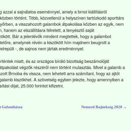
 azzal a sajnálatos eseménnyel, amely a brnoi kiállításról
 közben történt. Több, közvetlenül a helyszínen tartózkodó sporttárs
őrben, a visszahozott galambok átpakolása közben az egyik, nem
n, hanem az elszállításra félretett, a tenyésztő saját
zökött. Bár a jelenlévők mindent megtettek, hogy a galambot
 a tetőre, amelynek révén a kiszökött hím majdnem beugrott a
felrepült -, de sajnos nem jártak eredménnyel.
történtek miatt, és az országos bíráló bizottság beszámolóját
átpakolást végzők részéről nem történt mulasztás. Mivel a galamb a
zott Brnoba és vissza, nem lehetett arra számítani, hogy az ajtót
a galamb kiszökhet. A szövetség egyben jelezte, hogy amennyiben a
ási díjat, 25.000 forintot kifizetni.
et Galambásza
Nemzeti Bajnokság 2020
→