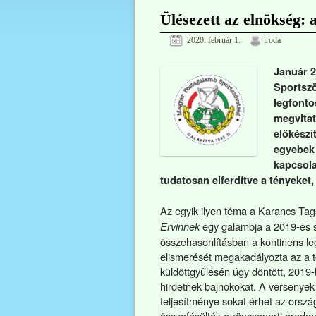
Ülésezett az elnökség: 
2020. február 1.
iroda
Január 2
Sportszö
legfonto
megvitat
előkészí
egyebek 
kapcsola
tudatosan elferdítve a tényeket
Az egyik ilyen téma a Karancs Tags
egy galambja a 2019-es sz
Ervinnek
összehasonlításban a kontinens le
elismerését megakadályozta az a t
küldöttgyűlésén úgy döntött, 2019-
hirdetnek bajnokokat. A versenyek 
teljesítménye sokat érhet az orsz
összefésülték a röpcsoporti eredm