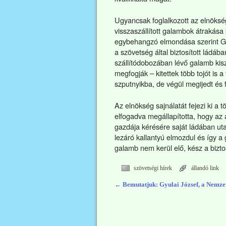
Ugyancsak foglalkozott az elnökség
visszaszállított galambok átrakása
egybehangzó elmondása szerint Gy
a szövetség által biztosított ládába
szállítódobozában lévő galamb kis
megfogják – kitettek több tojót is
szputnyikba, de végül megijedt és 
Az elnökség sajnálatát fejezi ki a 
elfogadva megállapította, hogy az 
gazdája kérésére saját ládában uta
lezáró kallantyú elmozdul és így 
galamb nem kerül elő, kész a biztosít
szövetségi hírek
állandó link
←
Bemutatjuk: Gyulai József, a Nemz
Bejegyzés navigáció