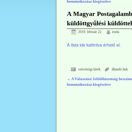
bemutatkozása kiegészítve
A Magyar Postagalamb S
küldöttgyűlési küldött
2019. február 22.
iroda
A lista ide kattintva érhető el.
szövetségi hírek
állandó link
←
A Választási Jelölőbizottság beszámol
Bejegyzés navigáció
bemutatkozása kiegészítve