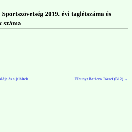
portszövetség 2019. évi taglétszáma és
ek száma
ója és a jelöltek
Elhunyt Baricza József (B12)
→