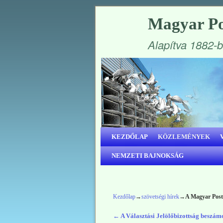
Magyar Po
Alapítva 1882-
Ugrás a főtartalomra
Ugrás a másodlagos tartalomra
KEZDŐLAP
KÖZLEMÉNYEK
NEMZETI BAJNOKSÁG
Kezdőlap
→
szövetségi hírek
→
A Magyar Posta
←
A Választási Jelölőbizottság beszámol
Bejegyzés navigáció