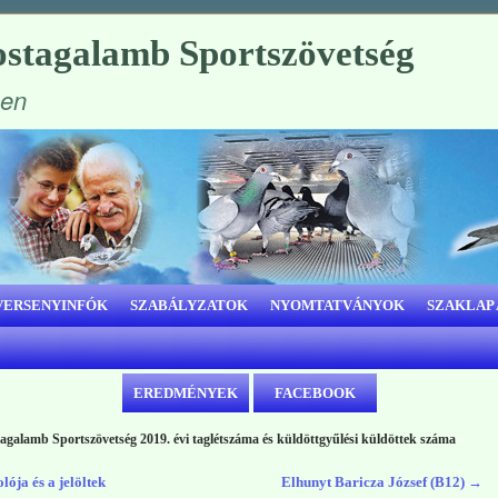
stagalamb Sportszövetség
ben
VERSENYINFÓK
SZABÁLYZATOK
NYOMTATVÁNYOK
SZAKLAP
EREDMÉNYEK
FACEBOOK
galamb Sportszövetség 2019. évi taglétszáma és küldöttgyűlési küldöttek száma
ója és a jelöltek
Elhunyt Baricza József (B12)
→