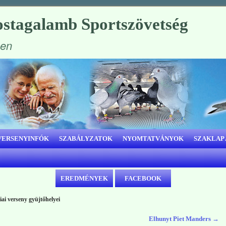
stagalamb Sportszövetség
ben
VERSENYINFÓK
SZABÁLYZATOK
NYOMTATVÁNYOK
SZAKLAP
EREDMÉNYEK
FACEBOOK
i verseny gyüjtőhelyei
Elhunyt Piet Manders
→