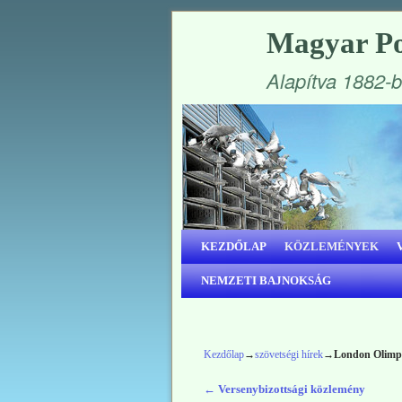
Magyar Po
Alapítva 1882-
Ugrás a főtartalomra
Ugrás a másodlagos tartalomra
KEZDŐLAP
KÖZLEMÉNYEK
NEMZETI BAJNOKSÁG
Kezdőlap
→
szövetségi hírek
→
London Olimpia
←
Versenybizottsági közlemény
Bejegyzés navigáció