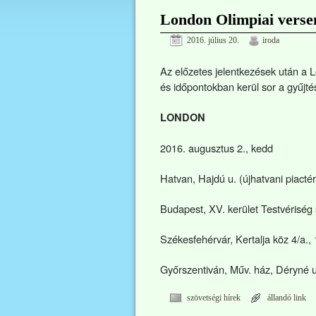
London Olimpiai versen
2016. július 20.
iroda
Az előzetes jelentkezések után a L
és időpontokban kerül sor a gyűjté
LONDON
2016. augusztus 2., kedd
Hatvan, Hajdú u. (újhatvani piactér
Budapest, XV. kerület Testvériség 
Székesfehérvár, Kertalja köz 4/a., 
Győrszentiván, Műv. ház, Déryné u.
szövetségi hírek
állandó link